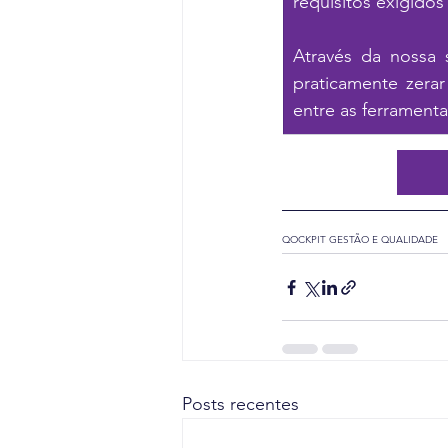
Através da nossa 
praticamente zerar
entre as ferrament
QOCKPIT GESTÃO E QUALIDADE
Posts recentes