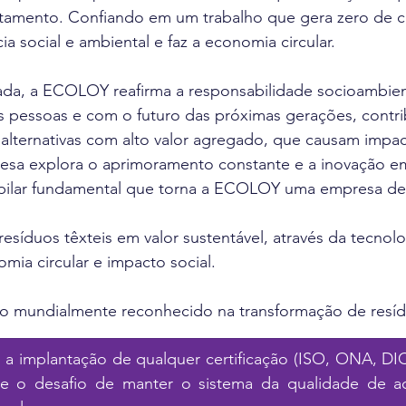
eitamento. Confiando em um trabalho que gera zero de c
a social e ambiental e faz a economia circular.
ada, a ECOLOY reafirma a responsabilidade socioambien
pessoas e com o futuro das próximas gerações, contri
lternativas com alto valor agregado, que causam impact
resa explora o aprimoramento constante e a inovação em
ilar fundamental que torna a ECOLOY uma empresa de 
resíduos têxteis em valor sustentável, através da tecnolo
ia circular e impacto social.
o mundialmente reconhecido na transformação de resídu
a implantação de qualquer certificação (ISO, ONA, D
rge o desafio de manter o sistema da qualidade de a