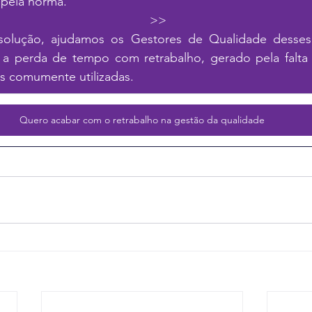
requisitos exigidos pela norma.                                                        
                                                           
solução, ajudamos os Gestores de Qualidade desses
 a perda de tempo com retrabalho, gerado pela falta 
as comumente utilizadas.
Quero acabar com o retrabalho na gestão da qualidade