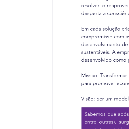
resolver: o reaprov
desperta a consciênci
Em cada solução cri
compromisso com as 
desenvolvimento de a
sustentáveis. A emp
desenvolvido como p
Missão: Transformar 
para promover econom
Visão: Ser um model
Sabemos que após 
entre outras), su