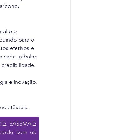
arbono, 
tal e o 
buindo para o 
os efetivos e 
 cada trabalho 
credibilidade.
gia e inovação, 
os têxteis.
ICQ, SASSMAQ 
cordo com os 