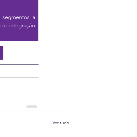
                                                                      
               >>                                                                                                             
 segmentos a 
de integração 
Ver tudo