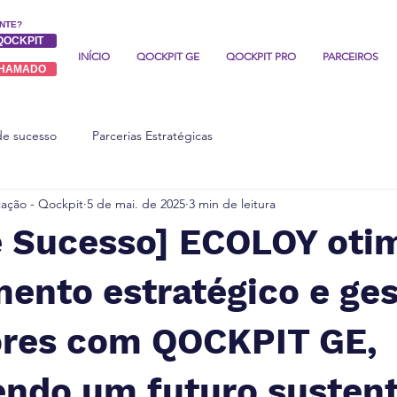
ENTE?
QOCKPIT
INÍCIO
QOCKPIT GE
QOCKPIT PRO
PARCEIROS
CHAMADO
de sucesso
Parcerias Estratégicas
ação - Qockpit
5 de mai. de 2025
3 min de leitura
e Sucesso] ECOLOY oti
ento estratégico e ge
ores com QOCKPIT GE,
ndo um futuro sustent