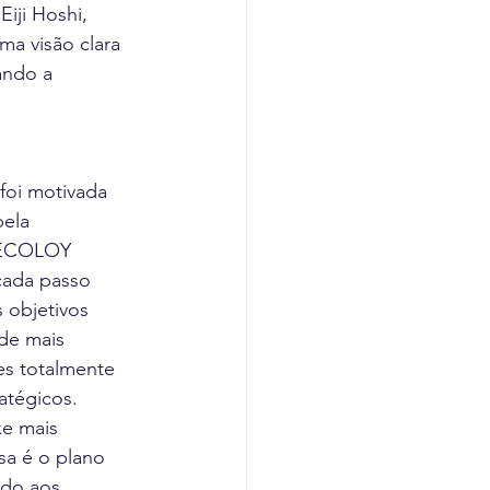
iji Hoshi, 
a visão clara 
ando a 
oi motivada 
ela 
à ECOLOY 
cada passo 
 objetivos 
de mais 
es totalmente 
atégicos.
e mais 
sa é o plano 
ado aos 