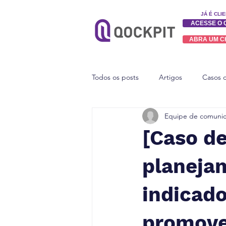
JÁ É CLI
ACESSE O 
ABRA UM 
Todos os posts
Artigos
Casos 
Equipe de comunic
[Caso d
planejam
indicad
promove