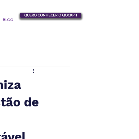
QUERO CONHECER O QOCKPIT
BLOG
miza
stão de
ável.