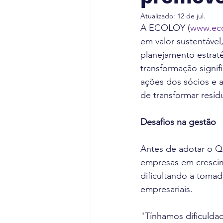
Atualizado:
12 de jul.
A ECOLOY (
www.eco
em valor sustentáve
planejamento estrat
transformação signif
ações dos sócios e 
de transformar resídu
Desafios na gestão 
Antes de adotar o 
empresas em crescim
dificultando a tomad
empresariais.
"Tínhamos dificuldad