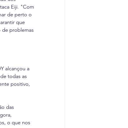
taca Eiji. "Com 
ar de perto o 
arantir que 
o de problemas 
Y alcançou a 
 de todas as 
nte positivo, 
ão das 
gora, 
os, o que nos 