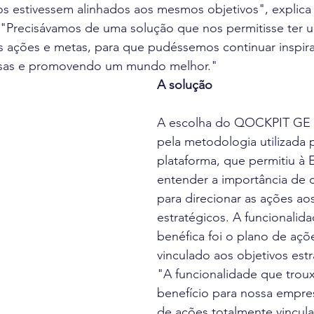
s estivessem alinhados aos mesmos objetivos", explica E
Precisávamos de uma solução que nos permitisse ter um
as ações e metas, para que pudéssemos continuar inspir
sas e promovendo um mundo melhor."
A solução
A escolha do QOCKPIT GE f
pela metodologia utilizada p
plataforma, que permitiu 
entender a importância de 
para direcionar as ações aos
estratégicos. A funcionalida
benéfica foi o plano de açõ
vinculado aos objetivos estr
"A funcionalidade que troux
benefício para nossa empre
de ações totalmente vincul