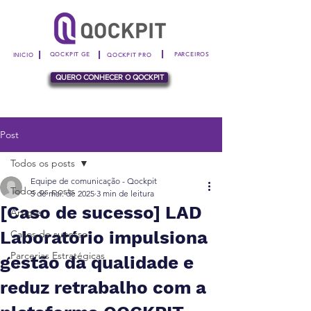
|
|
|
QOCKPIT GE
PARCEIROS
INICIO
QOCKPIT PRO
QUERO CONHECER O QOCKPIT
Post
Todos os posts
Equipe de comunicação - Qockpit
Todos os posts
5 de mai. de 2025
3 min de leitura
[Caso de sucesso] LAD
Artigos
Laboratório impulsiona
Casos de sucesso
Parcerias Estratégicas
gestão da qualidade e
reduz retrabalho com a