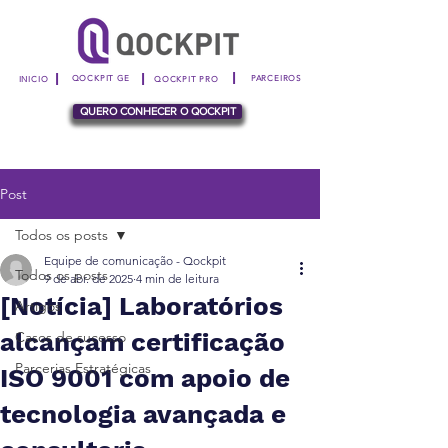
|
|
|
QOCKPIT GE
PARCEIROS
INICIO
QOCKPIT PRO
QUERO CONHECER O QOCKPIT
Post
Todos os posts
Equipe de comunicação - Qockpit
Todos os posts
9 de abr. de 2025
4 min de leitura
[Notícia] Laboratórios
Artigos
alcançam certificação
Casos de sucesso
Parcerias Estratégicas
ISO 9001 com apoio de
tecnologia avançada e