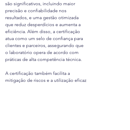
são significativos, incluindo maior 
precisão e confiabilidade nos 
resultados, e uma gestão otimizada 
que reduz desperdícios e aumenta a 
eficiência. Além disso, a certificação 
atua como um selo de confiança para 
clientes e parceiros, assegurando que 
o laboratório opera de acordo com 
práticas de alta competência técnica.
A certificação também facilita a 
mitigação de riscos e a utilização eficaz 
de recursos, promovendo uma cultura 
organizacional centrada na qualidade. 
Com cada vez mais desafios 
regulatórios e competitivos no 
mercado, a adoção da ISO 9001 se 
tornou uma vantagem competitiva 
essencial para laboratórios que 