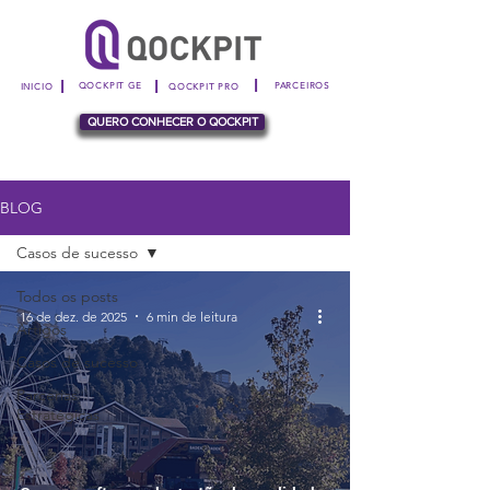
|
|
|
QOCKPIT GE
PARCEIROS
INICIO
QOCKPIT PRO
QUERO CONHECER O QOCKPIT
BLOG
Casos de sucesso
Todos os posts
16 de dez. de 2025
6 min de leitura
Artigos
Casos de sucesso
Parcerias
Estratégicas